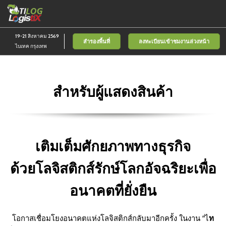
Skip
เป
to
ห
content
น
19-21 สิงหาคม 2569
สำรองพื้นที่
ลงทะเบียนเข้าชมงานล่วงหน้า
ไบเทค กรุงเทพ
สำหรับผู้แสดงสินค้า
เติมเต็มศักยภาพทางธุรกิจ
ด้วยโลจิสติกส์รักษ์โลกอัจฉริยะเพื่อ
อนาคตที่ยั่งยืน
โอกาสเชื่อมโยงอนาคตแห่งโลจิสติกส์กลับมาอีกครั้ง ในงาน “ไ
ท